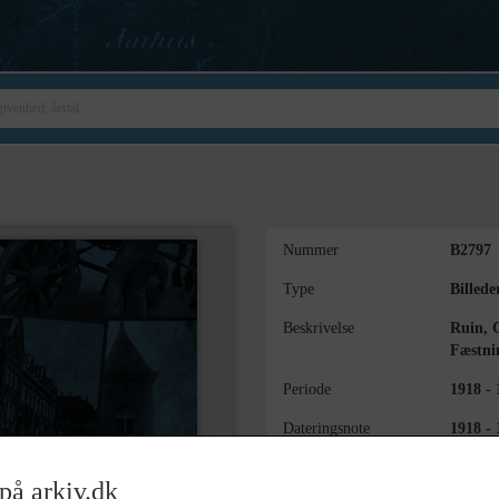
Nummer
B2797
Type
Billede
Beskrivelse
Ruin, 
Fæstni
Periode
1918 - 
Dateringsnote
1918 - 
Fotograf
Carl E
på arkiv.dk