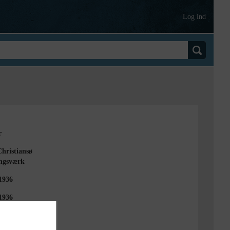
Log ind
r
Christiansø
ngsværk
1936
1936
. Aagaard