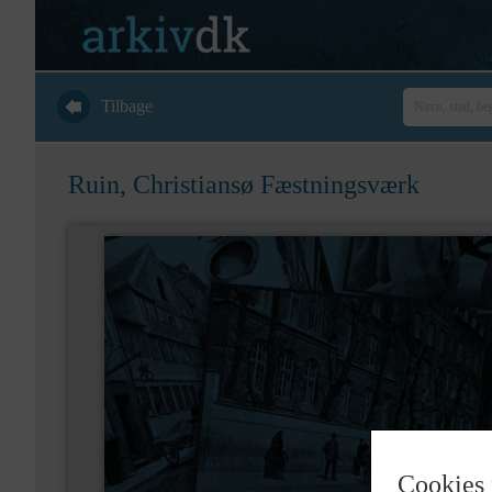
Tilbage
Ruin, Christiansø Fæstningsværk
Cookies 