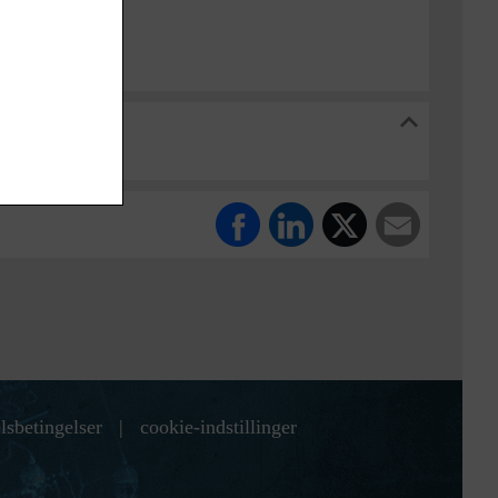
 Stadsarkiv
lsbetingelser
|
cookie-indstillinger