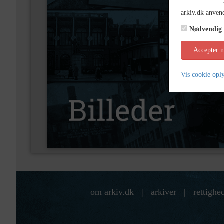
arkiv.dk anvend
Nødvendig
Accepter 
Vis cookie opl
om arkiv.dk
|
arkiver
|
rettighe