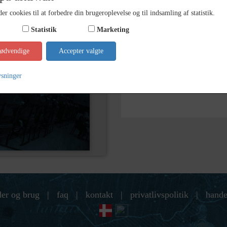
Arkiv
Holbæk
er cookies til at forbedre din brugeroplevelse og til indsamling af statistik.
Kontakt arkivet
Statistik
Marketing
nødvendige
Accepter valgte
Søg videre i Holbæk Stadsarkiv
Bedre Byggeskik
ysninger
der og brug
|
faq
|
kontakt
|
privatlivspolitik
|
hande