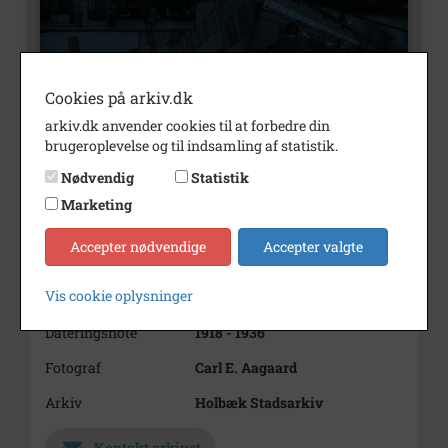
Cookies på arkiv.dk
arkiv.dk anvender cookies til at forbedre din
brugeroplevelse og til indsamling af statistik.
Nummer
B2784
Nødvendig
Statistik
Marketing
Type
Billeder
Beskrivelse
Tårn, Christiansø
Accepter nødvendige
Accepter valgte
Tårnet fra B 2771 fra ny vinkel
Vis cookie oplysninger
Periode
1918 - 1936
Dateringsnote
1918 - 1936
Fotograf
Carl E. Aagaard
Arkiv
Holbæk Stadsarkiv
Kontakt arkivet