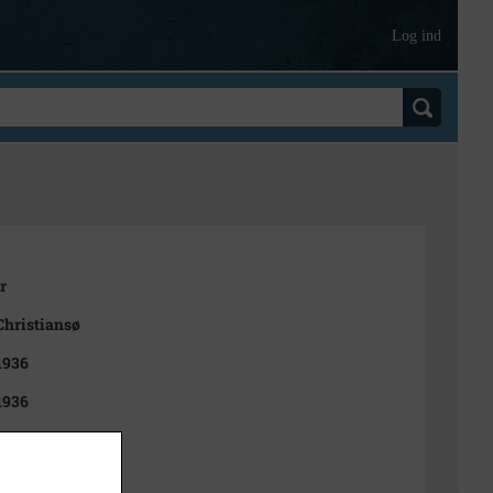
Log ind
r
Christiansø
 1936
 1936
. Aagaard
k Stadsarkiv