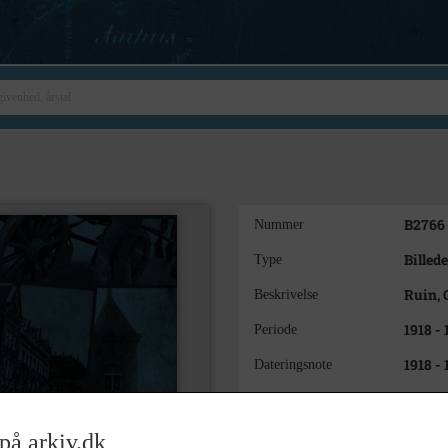
B2766
Nummer
Billede
Type
Ruin, 
Beskrivelse
1918 -
Periode
1918 -
Dateringsnote
Carl E
Fotograf
Holbæ
Arkiv
på arkiv.dk