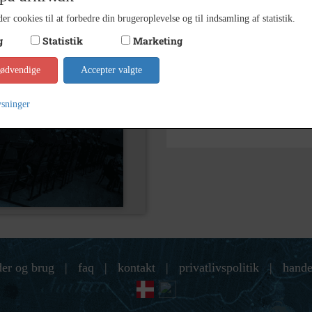
er cookies til at forbedre din brugeroplevelse og til indsamling af statistik.
Kontakt arkivet
g
Statistik
Marketing
Søg videre i Holbæk Stadsar
nødvendige
Accepter valgte
Bedre Byggeskik
ysninger
der og brug
|
faq
|
kontakt
|
privatlivspolitik
|
hande