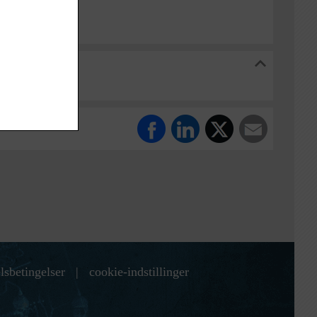
kiv
lsbetingelser
|
cookie-indstillinger