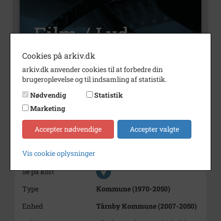
Cookies på arkiv.dk
arkiv.dk anvender cookies til at forbedre din
brugeroplevelse og til indsamling af statistik.
Nummer
V9710
Nødvendig
Statistik
Type
Film og lyd
Marketing
Årstal
1997
Accepter nødvendige
Accepter valgte
Dateringsnote
oktober 1997
Vis cookie oplysninger
Varighed
45 min.
Se på kort
Type
Kommune (1970-2050)
Enhed
Tårnby Kommune (2007-2050)