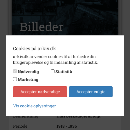
Cookies på arkiv.dk
arkiv.dk anvender cookies til at forbedre din
Nummer
B2727
brugeroplevelse og til indsamling af statistik.
Type
Billeder
Nødvendig
Statistik
Beskrivelse
Dør og indvendig trappe i snit,
Marketing
teg-
ning
Accepter nødvendige
Accepter valgte
Kilde: Bygmesterbogen (den 1.)
Vis cookie oplysninger
side 25
Bemærkning
Dias beskadiget af fugt.
Periode
1918 - 1936