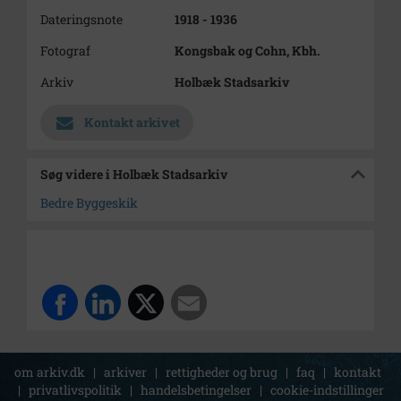
Dateringsnote
1918 - 1936
Fotograf
Kongsbak og Cohn, Kbh.
Arkiv
Holbæk Stadsarkiv
Kontakt arkivet
Søg videre i Holbæk Stadsarkiv
Bedre Byggeskik
om arkiv.dk
|
arkiver
|
rettigheder og brug
|
faq
|
kontakt
|
privatlivspolitik
|
handelsbetingelser
|
cookie-indstillinger