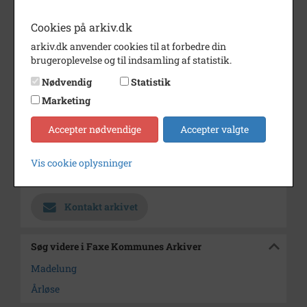
Periode
1970 - 1974
Cookies på arkiv.dk
Dateringsnote
1972
arkiv.dk anvender cookies til at forbedre din
Fotograf
Pressefoto, Dagbladet
brugeroplevelse og til indsamling af statistik.
Størrelse
16x24
Nødvendig
Statistik
Marketing
Se på kort
Type
Sogn (1000-2050)
Accepter nødvendige
Accepter valgte
Enhed
Terslev Sogn (1000-2050)
Vis cookie oplysninger
Arkiv
Faxe Kommunes Arkiver
Kontakt arkivet
Søg videre i Faxe Kommunes Arkiver
Madelung
Årløse