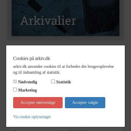
Nummer
A2951
Cookies på arkiv.dk
Type
Arkivalier
arkiv.dk anvender cookies til at forbedre din brugeroplevelse
Arkivskaber
Andreas Ipsen
og til indsamling af statistik.
Beskrivelse
Andreas Ipsen, privatarkiv
Nødvendig
Statistik
Marketing
Født/stiftet
19/01-18677
Død/nedlagt
1947
Accepter nødvendige
Accepter valgte
Periode
1867 - 1947
Vis cookie oplysninger
Se på kort