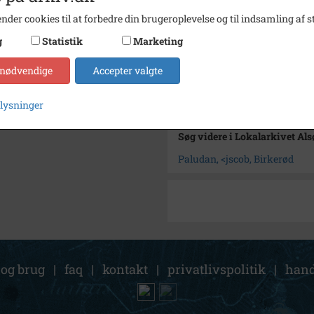
Type
Sogn (
nder cookies til at forbedre din brugeroplevelse og til indsamling af st
Enhed
Birker
g
Statistik
Marketing
Arkiv
Lokala
 nødvendige
Accepter valgte
Kontakt arkivet
plysninger
Søg videre i Lokalarkivet Al
Paludan, <jscob, Birkerød
 og brug
|
faq
|
kontakt
|
privatlivspolitik
|
hand