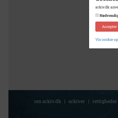
arkiv.dk anve
Nødvendi
Accepter
Vis cookie o
om arkiv.dk
|
arkiver
|
rettigheder