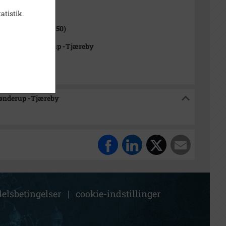
1000-2050)
atistik.
ød Sogn (1000-2050)
rkivet Alsønderup -Tjæreby
sønderup -Tjæreby
elsbetingelser
|
cookie-indstillinger