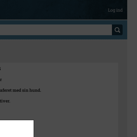
Log ind
5
r
aferet med sin hund.
tiver.
n Rubæk Hansen