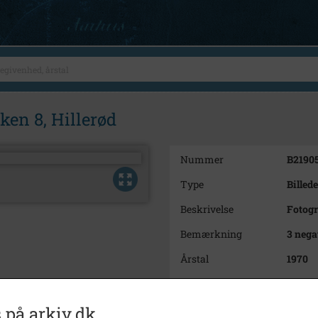
ken 8, Hillerød
Nummer
B2190
Type
Billede
Beskrivelse
Fotogr
Bemærkning
3 nega
Årstal
1970
Fotograf
Jørge
Se på kort
 på arkiv.dk