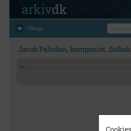
Tilbage
Jacob Paludan, komponist, Solbak
Cookies