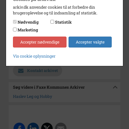
arkiv.dk anvender cookies til at forbedre din
Fotograf
Pressefoto, Dagbladet
brugeroplevelse og til indsamling af statistik.
Størrelse
18x24
Nødvendig
Statistik
Se på kort
Marketing
Type
Sogn (1000-2050)
Accepter nødvendige
Accepter valgte
Enhed
Haslev Sogn (1000-2050)
Vis cookie oplysninger
Arkiv
Faxe Kommunes Arkiver
Kontakt arkivet
Søg videre i Faxe Kommunes Arkiver
Haslev Leg og Hobby