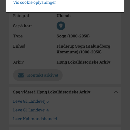
Vis cookie oplysninger
Dateringsnote
eft. 1932
Fotograf
Ukendt
Se på kort
Type
Sogn (1000-2050)
Enhed
Finderup Sogn (Kalundborg
Kommune) (1000-2050)
Arkiv
Høng Lokalhistoriske Arkiv
Kontakt arkivet
Søg videre i Høng Lokalhistoriske Arkiv
Løve Gl. Landevej 6
Løve Gl. Landevej 4
Løve Købmandshandel