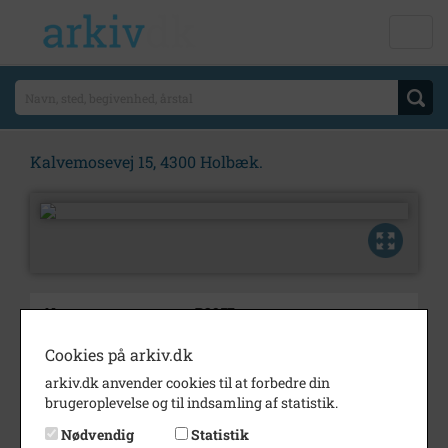
Kalvemosevej 15, 4300 Holbæk.
Nummer
B2957
Type
Billeder
Cookies på arkiv.dk
arkiv.dk anvender cookies til at forbedre din
Beskrivelse
Villa, Kalvemosevej 15, 4300
brugeroplevelse og til indsamling af statistik.
Holbæk.
Nødvendig
Statistik
Årstal
1900