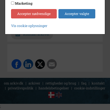
Marketing
Dateringsnote
U.å.
Accepter nødvendige
Accepter valgte
Fotograf
Ukendt
Arkiv
Holbæk Stadsarkiv
Vis cookie oplysninger
Kontakt arkivet
om arkiv.dk
|
arkiver
|
rettigheder og brug
|
faq
|
kontakt
|
privatlivspolitik
|
handelsbetingelser
|
cookie-indstillinger
;