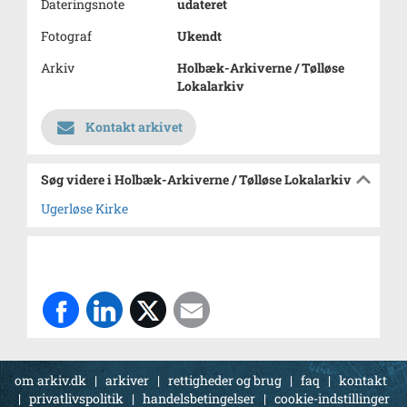
Dateringsnote
udateret
Fotograf
Ukendt
Arkiv
Holbæk-Arkiverne / Tølløse
Lokalarkiv
Kontakt arkivet
Søg videre i Holbæk-Arkiverne / Tølløse Lokalarkiv
Ugerløse Kirke
om arkiv.dk
|
arkiver
|
rettigheder og brug
|
faq
|
kontakt
|
privatlivspolitik
|
handelsbetingelser
|
cookie-indstillinger