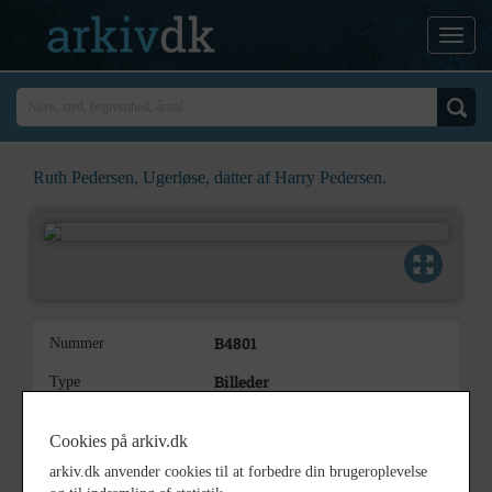
Ruth Pedersen, Ugerløse, datter af Harry Pedersen.
B4801
Nummer
Billeder
Type
Ruth Pedersen, Ugerløse, datter
Beskrivelse
Cookies på arkiv.dk
af Harry Pedersen.
arkiv.dk anvender cookies til at forbedre din brugeroplevelse
1930 - 1950
Periode