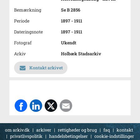
Bemærkning
Se B 2856
Periode
1897 - 1911
Dateringsnote
1897 - 1911
Fotograf
Ukendt
Arkiv
Holbæk Stadsarkiv
Kontakt arkivet
om arkiv.dk
|
arkiver
|
rettigheder og brug
|
faq
|
kontakt
|
privatlivspolitik
|
handelsbetingelser
|
cookie-indstillinger