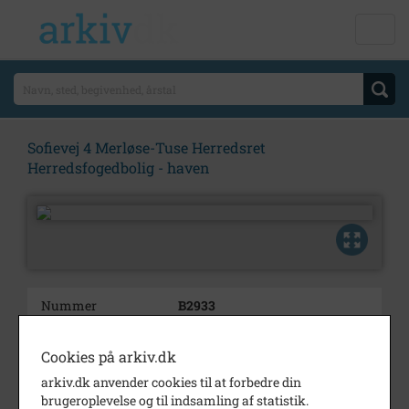
Sofievej 4 Merløse-Tuse Herredsret
Herredsfogedbolig - haven
Nummer
B2933
Type
Billeder
Cookies på arkiv.dk
Beskrivelse
Sofievej 4
arkiv.dk anvender cookies til at forbedre din
Merløse-Tuse Herredsret
brugeroplevelse og til indsamling af statistik.
Herredsfogedbolig - haven