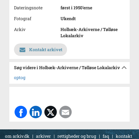
Dateringsnote
først i 1950'erne
Fotograf
Ukendt
Arkiv
Holbæk-Arkiverne / Tølløse
Lokalarkiv
Kontakt arkivet
Søg videre i Holbæk-Arkiverne / Tølløse Lokalarkiv
optog
om arkiv.dk
|
arkiver
|
rettigheder og brug
|
faq
|
kontakt