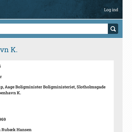
Log ind
avn K.
5
r
p, Aage Boligminister Boligministeriet, Slotholmsgade
benhavn K.
1969
n Rubæk Hansen