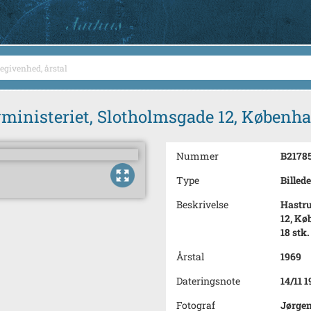
gministeriet, Slotholmsgade 12, Københ
Nummer
B2178
Type
Billede
Beskrivelse
Hastru
12, Kø
18 stk.
Årstal
1969
Dateringsnote
14/11 
Fotograf
Jørge