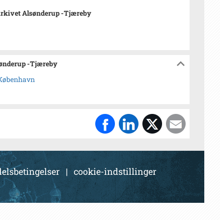
rkivet Alsønderup -Tjæreby
sønderup -Tjæreby
r,København
elsbetingelser
|
cookie-indstillinger