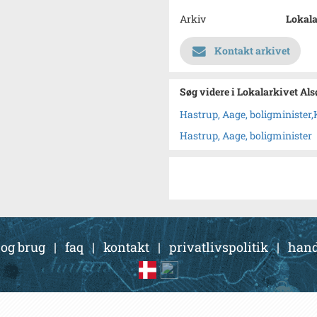
Arkiv
Lokala
Kontakt arkivet
Søg videre i Lokalarkivet Al
Hastrup, Aage, boligministe
Hastrup, Aage, boligminister
 og brug
|
faq
|
kontakt
|
privatlivspolitik
|
hand