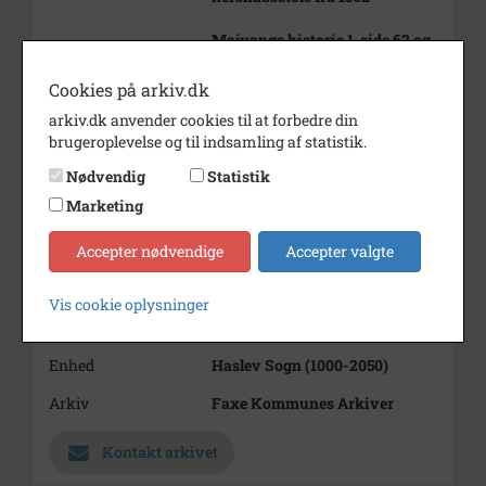
Majvangs historie 1, side 62 og
63
Cookies på arkiv.dk
Periode
1915 - 1980
arkiv.dk anvender cookies til at forbedre din
Dateringsnote
u.år
brugeroplevelse og til indsamling af statistik.
Fotograf
Ukendt
Nødvendig
Statistik
Marketing
Størrelse
13,5x12
Accepter nødvendige
Accepter valgte
Materiale
s/h positiv
Se på kort
Vis cookie oplysninger
Type
Sogn (1000-2050)
Enhed
Haslev Sogn (1000-2050)
Arkiv
Faxe Kommunes Arkiver
Kontakt arkivet