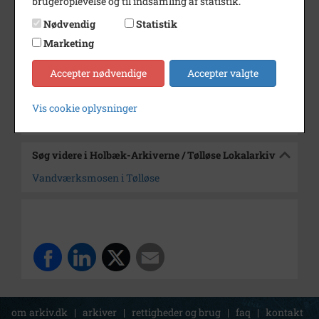
brugeroplevelse og til indsamling af statistik.
Dateringsnote
ca. 1968
Nødvendig
Statistik
Fotograf
Ukendt
Marketing
Arkiv
Holbæk-Arkiverne / Tølløse
Accepter nødvendige
Accepter valgte
Lokalarkiv
Vis cookie oplysninger
Kontakt arkivet
Søg videre i Holbæk-Arkiverne / Tølløse Lokalarkiv
Vandværksmosen i Tølløse
om arkiv.dk
|
arkiver
|
rettigheder og brug
|
faq
|
kontakt