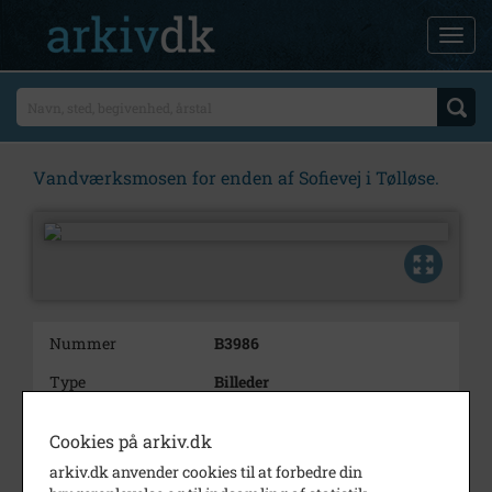
Vandværksmosen for enden af Sofievej i Tølløse.
Nummer
B3986
Type
Billeder
Beskrivelse
Vandværksmosen for enden af
Cookies på arkiv.dk
Sofievej i Tølløse.
arkiv.dk anvender cookies til at forbedre din
Periode
1965 - 1970