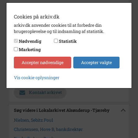
Årstal
1969
Cookies på arkiv.dk
Dateringsnote
25/9/69
arkiv.dk anvender cookies til at forbedre din
Fotograf
Jørgen Rubæk Hansen
brugeroplevelse og til indsamling af statistik.
Se på kort
Nødvendig
Statistik
Marketing
Type
Kommune (1970-2050)
Enhed
Hillerød Kommune (2007-2050)
Accepter nødvendige
Accepter valgte
Arkiv
Lokalarkivet Alsønderup -
Vis cookie oplysninger
Tjæreby
Kontakt arkivet
Søg videre i Lokalarkivet Alsønderup -Tjæreby
Nielsen, Sebitz Poul
Christensen, Hove B, bankdirektør