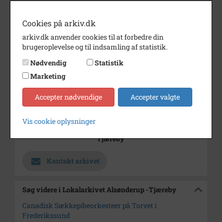
Årstal
1969
Cookies på arkiv.dk
Dateringsnote
25/9/69
arkiv.dk anvender cookies til at forbedre din
brugeroplevelse og til indsamling af statistik.
Fotograf
Jørgen Rubæk Hansen
Nødvendig
Statistik
Se på kort
Marketing
Type
Kommune (1970-2050)
Accepter nødvendige
Accepter valgte
Enhed
Frederikssund Kommune
(2007-2050)
Vis cookie oplysninger
Arkiv
Lokalarkivet Alsønderup -
Tjæreby
Kontakt arkivet
Søg videre i Lokalarkivet Alsønderup -Tjæreby
Canadisk Sækkepibeorkesteer på Torvet i
Frederikssund