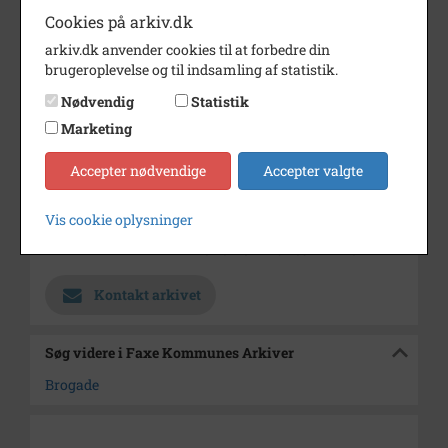
Dateringsnote
aug. 1987
Cookies på arkiv.dk
Fotograf
JG
arkiv.dk anvender cookies til at forbedre din
brugeroplevelse og til indsamling af statistik.
Størrelse
9x13
Nødvendig
Statistik
Materiale
s/h positiv
Marketing
Se på kort
Accepter nødvendige
Accepter valgte
Type
Sogn (1000-2050)
Enhed
Terslev Sogn (1000-2050)
Vis cookie oplysninger
Arkiv
Faxe Kommunes Arkiver
Kontakt arkivet
Søg videre i Faxe Kommunes Arkiver
Brogade