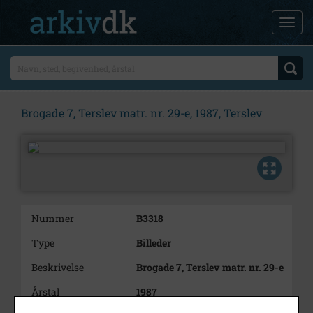
Brogade 7, Terslev matr. nr. 29-e, 1987, Terslev
Nummer
B3318
Type
Billeder
Beskrivelse
Brogade 7, Terslev matr. nr. 29-e
Årstal
1987