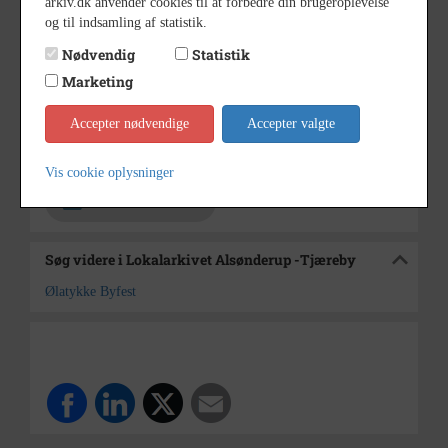
arkiv.dk anvender cookies til at forbedre din brugeroplevelse
og til indsamling af statistik.
1969
Årstal
Nødvendig
Statistik
22/6 1969
Dateringsnote
Marketing
Jørgen Rubæk Hansen
Fotograf
Accepter nødvendige
Accepter valgte
Lokalarkivet Alsønderup -
Arkiv
Tjæreby
Vis cookie oplysninger
Kontakt arkivet
Søg videre i Lokalarkivet Alsønderup -Tjæreby
Ølatykke Byfest