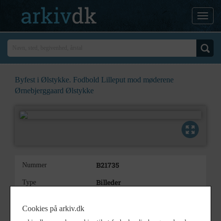
Byfest i Ølstykke. Fodbold Lilleput mod møderene
Ørnebjerggaard Ølstykke
B21735
Nummer
Billeder
Type
Byfest i Ølstykke. Fodbold
Beskrivelse
Cookies på arkiv.dk
Lilleput mod møderene
Ørnebjerggaard Ølstykke