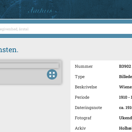
msten.
Nummer
B3902
Type
Billede
Beskrivelse
Wiener
Periode
1910 - 
Dateringsnote
ca. 191
Fotograf
Ukend
Arkiv
Holbæk