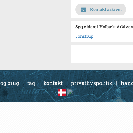
Kontakt arkivet
Søg videre i Holbæk-Arkivern
Jonstrup
 og brug
|
faq
|
kontakt
|
privatlivspolitik
|
hand