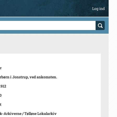
Log ind
r
børn i Jonstrup, ved ankomsten.
1912
0
t
-Arkiverne / Tølløse Lokalarkiv