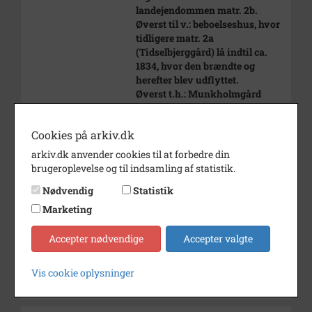
landejendommen matr. 2b.
Øverst til v.: beboelseshus, hvor
tidligere matr. 2a
(Tidselbjerggård) lå indtil ca.
1834, hvor den brændte og
herefter blev udflyttet.
Øverst t.h.: Munkholmgård
(matr. 3).
Nederst t.h.: Byagergård (matr.
Cookies på arkiv.dk
4)
arkiv.dk anvender cookies til at forbedre din
Periode
1945 - 1955
brugeroplevelse og til indsamling af statistik.
Dateringsnote
ca. 1950
Nødvendig
Statistik
Fotograf
Ukendt
Marketing
Arkiv
Holbæk-Arkiverne / Tølløse
Accepter nødvendige
Accepter valgte
Lokalarkiv
Vis cookie oplysninger
Kontakt arkivet