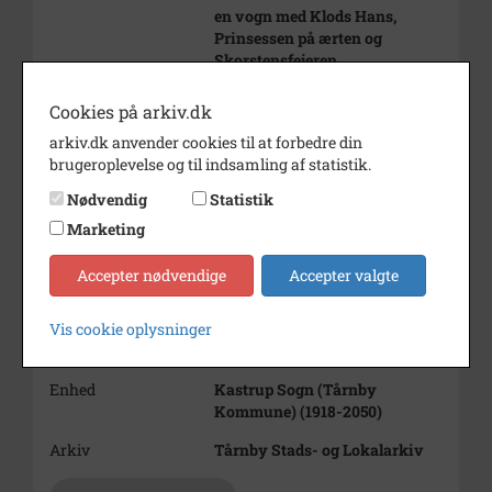
en vogn med Klods Hans,
Prinsessen på ærten og
Skorstensfejeren.
I baggrunden Villa Dalgaard.
Cookies på arkiv.dk
Årstal
1938
arkiv.dk anvender cookies til at forbedre din
Dateringsnote
1938
brugeroplevelse og til indsamling af statistik.
Fotograf
Ukendt
Nødvendig
Statistik
Marketing
Størrelse
9 x 12
Materiale
s/h positiv
Accepter nødvendige
Accepter valgte
Se på kort
Vis cookie oplysninger
Type
Sogn (1000-2050)
Enhed
Kastrup Sogn (Tårnby
Kommune) (1918-2050)
Arkiv
Tårnby Stads- og Lokalarkiv