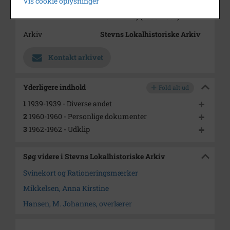
Vis cookie oplysninger
Enhed
Frøslev Sogn (Stevns
Kommune) (1000-2050)
Arkiv
Stevns Lokalhistoriske Arkiv
Kontakt arkivet
Yderligere indhold
Fold alt ud
1
1939-1939 - Diverse andet
2
1960-1960 - Personlige dokumenter
3
1962-1962 - Udklip
Søg videre i Stevns Lokalhistoriske Arkiv
Svinekort og Rationeringsmærker
Mikkelsen, Anna Kirstine
Hansen, M. Johannes, overlærer