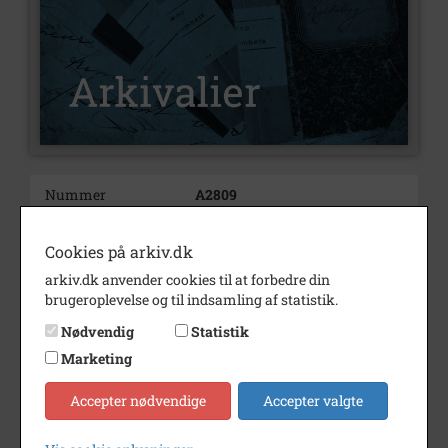
Nummer
A2809
Type
Arkivalier
Cookies på arkiv.dk
Arkivskaber
Anna Kirstine Mikkelsen
arkiv.dk anvender cookies til at forbedre din
brugeroplevelse og til indsamling af statistik.
Beskrivelse
Anna Kirstine Mikkelsen,
Frøslev
Nødvendig
Statistik
Periode
1939 - 1970
Marketing
Se på kort
Accepter nødvendige
Accepter valgte
Type
Sogn (1000-2050)