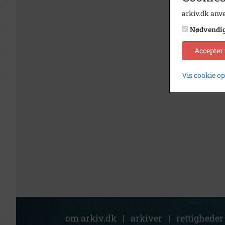
arkiv.dk anve
Nødvendi
Accepter
Vis cookie o
om arkiv.dk
|
arkiver
|
rettigheder