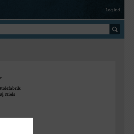
Log ind
r
tolefabrik
j, Niels
t