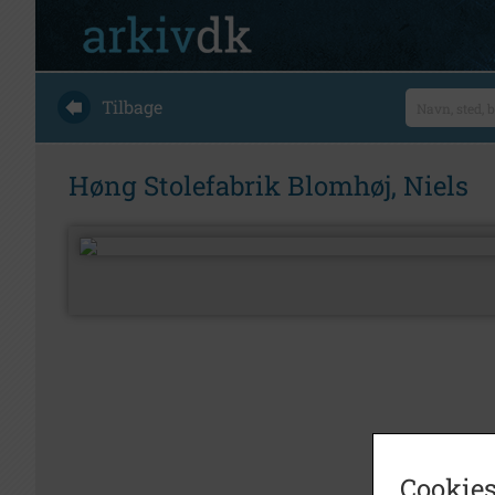
Tilbage
Høng Stolefabrik Blomhøj, Niels
Cookies