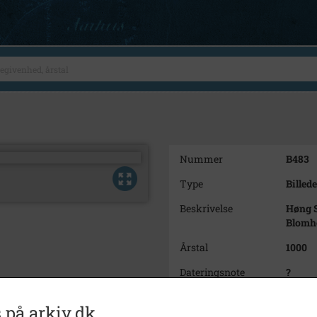
Nummer
B483
Type
Billede
Beskrivelse
Høng S
Blomhø
Årstal
1000
Dateringsnote
?
Fotograf
Ukend
 på arkiv.dk