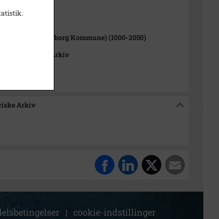
atistik.
1000-2050)
rup Sogn (Kalundborg Kommune) (1000-2050)
okalhistoriske Arkiv
riske Arkiv
elsbetingelser
|
cookie-indstillinger