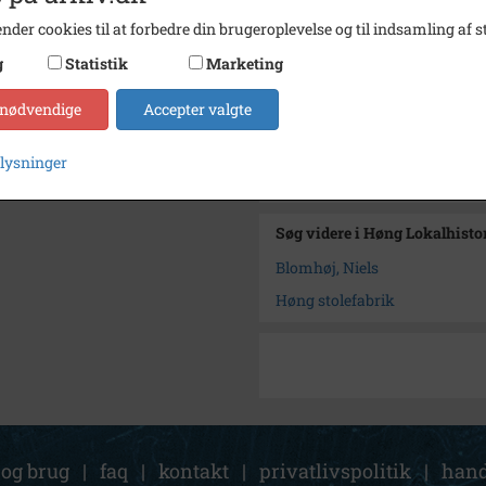
Se på kort
nder cookies til at forbedre din brugeroplevelse og til indsamling af st
Type
Sogn (
g
Statistik
Marketing
Enhed
Finde
 nødvendige
Accepter valgte
Arkiv
Høng L
plysninger
Kontakt arkivet
Søg videre i Høng Lokalhisto
Blomhøj, Niels
Høng stolefabrik
 og brug
|
faq
|
kontakt
|
privatlivspolitik
|
hand