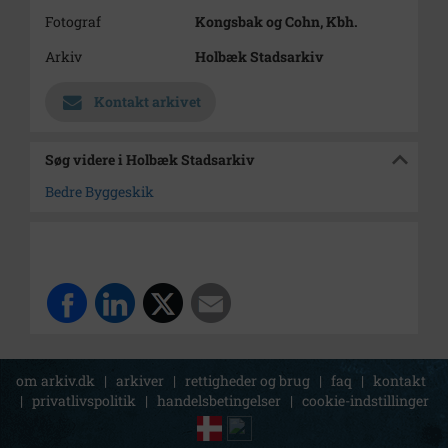
Fotograf
Kongsbak og Cohn, Kbh.
Arkiv
Holbæk Stadsarkiv
Kontakt arkivet
Søg videre i Holbæk Stadsarkiv
Bedre Byggeskik
om arkiv.dk
|
arkiver
|
rettigheder og brug
|
faq
|
kontakt
|
privatlivspolitik
|
handelsbetingelser
|
cookie-indstillinger