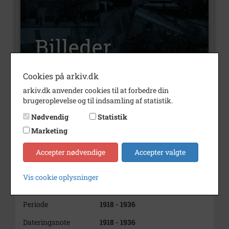
Cookies på arkiv.dk
arkiv.dk anvender cookies til at forbedre din
Nummer
B2671
brugeroplevelse og til indsamling af statistik.
Nødvendig
Statistik
Type
Billeder
Marketing
Beskrivelse
Byhuse, København
2 fotos, der viser bånd på
Accepter nødvendige
Accepter valgte
facader
Kilde: Bygmesterbogen (den 1.)
Vis cookie oplysninger
side 219
Periode
1918 - 1936
Dateringsnote
1918 - 1936