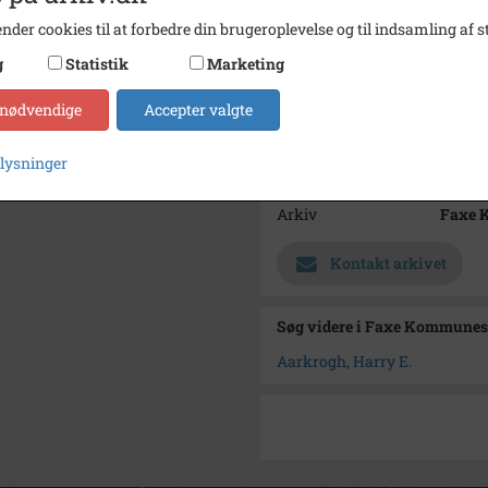
Størrelse
14x8
nder cookies til at forbedre din brugeroplevelse og til indsamling af st
Materiale
s/h po
g
Statistik
Marketing
Se på kort
 nødvendige
Accepter valgte
Type
Kommu
plysninger
Enhed
Faxe 
Arkiv
Faxe 
Kontakt arkivet
Søg videre i Faxe Kommunes
Aarkrogh, Harry E.