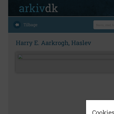
Tilbage
Harry E. Aarkrogh, Haslev
Cookies