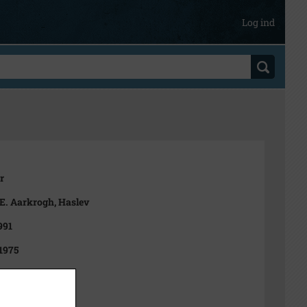
Log ind
r
E. Aarkrogh, Haslev
991
 1975
foto, Dagbladet