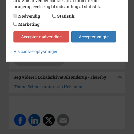
arkiv.dk anvender cookies til at forbedre din
brugeroplevelse og til indsamling af statistik.
Årstal
1969
Nødvendig
Statistik
Dateringsnote
22/5 1969
Marketing
Fotograf
Jørgen Rubæk Hansen
Accepter nødvendige
Accepter valgte
Arkiv
Lokalarkivet Alsønderup -
Tjæreby
Vis cookie oplysninger
Kontakt arkivet
Søg videre i Lokalarkivet Alsønderup -Tjæreby
"Dinna Schou" motorskib,Helsingør