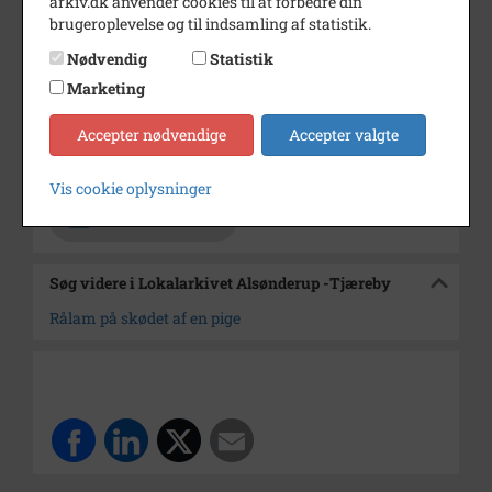
arkiv.dk anvender cookies til at forbedre din
brugeroplevelse og til indsamling af statistik.
Årstal
1969
Nødvendig
Statistik
Dateringsnote
12/5/69
Marketing
Fotograf
Jørgen Rubæk Hansen
Accepter nødvendige
Accepter valgte
Arkiv
Lokalarkivet Alsønderup -
Tjæreby
Vis cookie oplysninger
Kontakt arkivet
Søg videre i Lokalarkivet Alsønderup -Tjæreby
Rålam på skødet af en pige