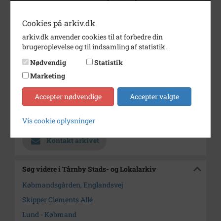
Periode
1920 - 1925
Cookies på arkiv.dk
Dateringsnote
ca. 1920'erne
arkiv.dk anvender cookies til at forbedre din
brugeroplevelse og til indsamling af statistik.
Fotograf
Ukendt
Nødvendig
Statistik
Se på kort
Marketing
Type
Kommune (1970-2050)
Accepter nødvendige
Accepter valgte
Enhed
Tårnby Kommune (2007-2050)
Arkiv
Tårnby Stads- og Lokalarkiv
Vis cookie oplysninger
Kontakt arkivet
Søg videre i Tårnby Stads- og Lokalarkiv
Købmandsgården, Englandsvej
Skipper Clements Allé
Lund - Købmand