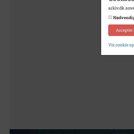
arkiv.dk anve
Nødvendi
Accepter
Vis cookie o