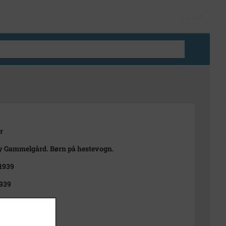
Log ind
r
 Gammelgård. Børn på hestevogn.
 1939
939
t