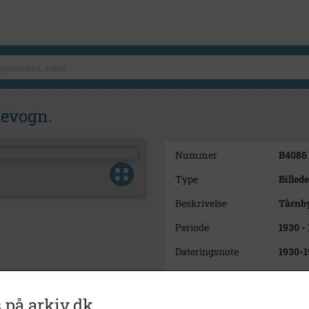
tevogn.
Nummer
B4086
Type
Billede
Beskrivelse
Tårnby
Periode
1930 -
Dateringsnote
1930-1
Fotograf
Ukend
Se på kort
 på arkiv.dk