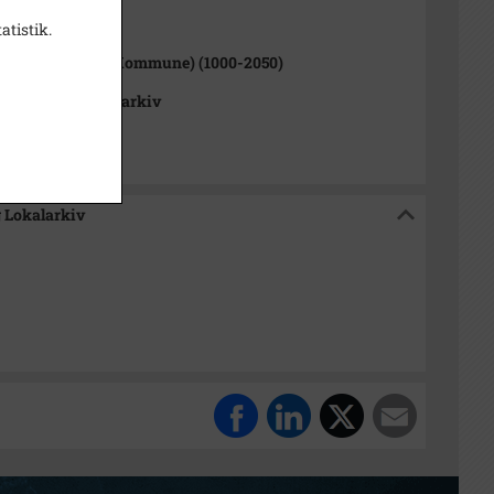
1000-2050)
atistik.
y Sogn (Tårnby Kommune) (1000-2050)
 Stads- og Lokalarkiv
g Lokalarkiv