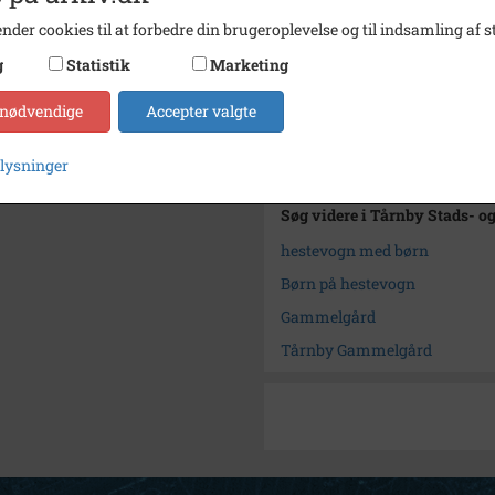
Type
Sogn (
nder cookies til at forbedre din brugeroplevelse og til indsamling af st
Enhed
Tårnb
g
Statistik
Marketing
Arkiv
Tårnby
 nødvendige
Accepter valgte
Kontakt arkivet
plysninger
Søg videre i Tårnby Stads- o
hestevogn med børn
Børn på hestevogn
Gammelgård
Tårnby Gammelgård