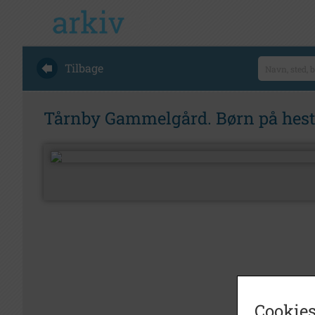
Tilbage
Tårnby Gammelgård. Børn på hes
Cookies