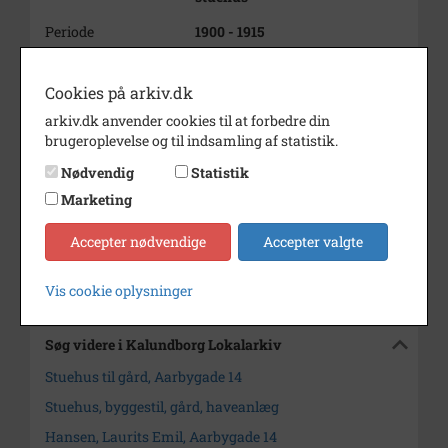
Periode
1900 - 1915
Dateringsnote
1908
Cookies på arkiv.dk
Fotograf
Ukendt
arkiv.dk anvender cookies til at forbedre din
Se på kort
brugeroplevelse og til indsamling af statistik.
Type
Sogn (1000-2050)
Nødvendig
Statistik
Marketing
Enhed
Årby Sogn (1000-2050)
Accepter nødvendige
Accepter valgte
Arkiv
Kalundborg Lokalarkiv
Kontakt arkivet
Vis cookie oplysninger
Søg videre i Kalundborg Lokalarkiv
Stuehus til gård, Aarbygade 14
Stuehus, byggestil, gård, haveanlæg
Hansen, Laurits Emil, Aarbygade 14