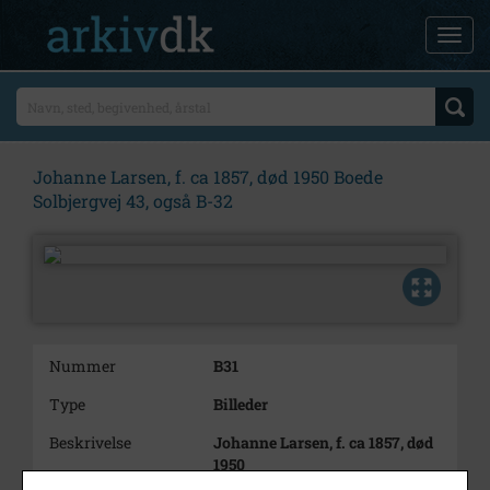
Johanne Larsen, f. ca 1857, død 1950 Boede
Solbjergvej 43, også B-32
Nummer
B31
Type
Billeder
Beskrivelse
Johanne Larsen, f. ca 1857, død
1950
Boede Solbjergvej 43, også B-32