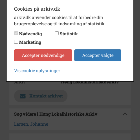
Cookies på arkiv.dk
Årstal
1918
arkiv.dk anvender cookies til at forbedre din
Dateringsnote
efter 1918
brugeroplevelse og til indsamling af statistik.
Fotograf
Ukendt
Nødvendig
Statistik
Marketing
Se på kort
Type
Sogn (1000-2050)
Accepter nødvendige
Accepter valgte
Enhed
Solbjerg Sogn (Kalundborg
Vis cookie oplysninger
Kommune) (1000-2050)
Arkiv
Høng Lokalhistoriske Arkiv
Kontakt arkivet
Søg videre i Høng Lokalhistoriske Arkiv
Larsen, Johanne