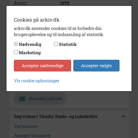
Årstal
1979
Dateringsnote
1979
Cookies på arkiv.dk
Fotograf
Erik Jensen Scandia Foto
arkiv.dk anvender cookies til at forbedre din
brugeroplevelse og til indsamling af statistik.
Materiale
s/h positiv
Nødvendig
Statistik
Se på kort
Marketing
Type
Sogn (1000-2050)
Accepter nødvendige
Accepter valgte
Enhed
Kastrup Sogn (Tårnby
Kommune) (1918-2050)
Vis cookie oplysninger
Arkiv
Tårnby Stads- og Lokalarkiv
Kontakt arkivet
Søg videre i Tårnby Stads- og Lokalarkiv
Ved havnen
Amager Strandvej