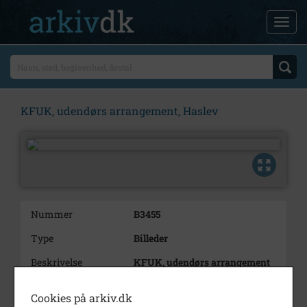
KFUK, udendørs arrangement, Haslev
Nummer
B3455
Type
Billeder
Beskrivelse
KFUK, udendørs arrangement
Periode
1972 - 1980
Cookies på arkiv.dk