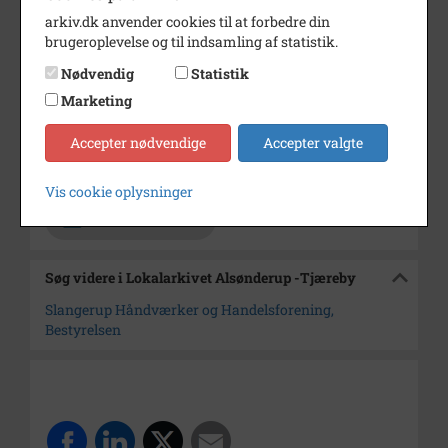
3 stk.
arkiv.dk anvender cookies til at forbedre din
brugeroplevelse og til indsamling af statistik.
Årstal
1969
Nødvendig
Statistik
Dateringsnote
20/2 1969
Marketing
Fotograf
Jørgen Rubæk Hansen
Accepter nødvendige
Accepter valgte
Arkiv
Lokalarkivet Alsønderup -
Tjæreby
Vis cookie oplysninger
Kontakt arkivet
Søg videre i Lokalarkivet Alsønderup -Tjæreby
Slangerup Håndværker og Handelsforening,
Bestyrelsen