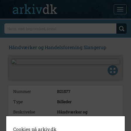
Håndværker og Handelsforening Slangerup
Nummer
B21577
Type
Billeder
Beskrivelse
Håndværker og
Handelsforening Slangerup
Bestyrelsen for foreningen
Cookies på arkiv.dk