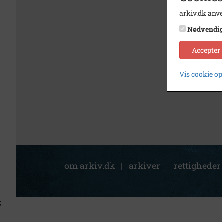
arkiv.dk anve
Nødvendi
Accepter
Vis cookie o
om arkiv.dk
|
arkiver
|
rettigheder
;