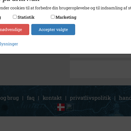
Størrelse
23,5 x 
nder cookies til at forbedre din brugeroplevelse og til indsamling af st
Arkiv
Holbæ
g
Statistik
Marketing
Kontakt arkivet
 nødvendige
Accepter valgte
Søg videre i Holbæk Stadsar
plysninger
Holbæk, Smedelundsgade 11
 og brug
|
faq
|
kontakt
|
privatlivspolitik
|
hand