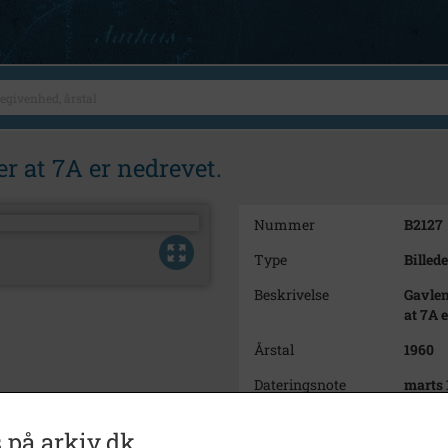
r at 7A er nedrevet.
Nummer
B2127
Type
Billede
Beskrivelse
Gavlen
at 7A 
Årstal
1960
Dateringsnote
marts 
Fotograf
Ukend
 på arkiv.dk