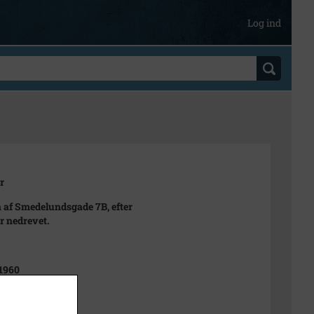
Log ind
r
 af Smedelundsgade 7B, efter
er nedrevet.
1960
t