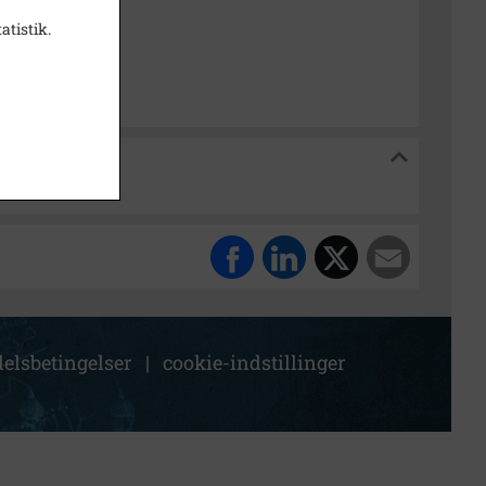
18,5
atistik.
k Stadsarkiv
kiv
elsbetingelser
|
cookie-indstillinger