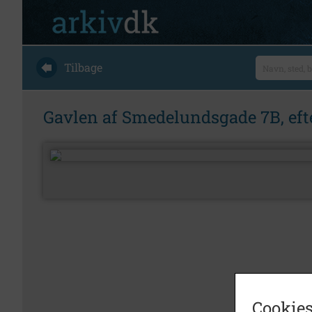
Tilbage
Gavlen af Smedelundsgade 7B, efte
Cookies