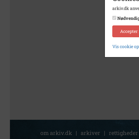
arkiv.dk anve
Nødvendi
Accepter
Vis cookie o
om arkiv.dk
|
arkiver
|
rettigheder