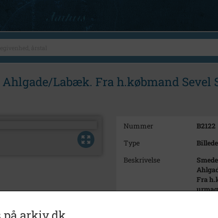
 Ahlgade/Labæk. Fra h.købmand Sevel Sø
Nummer
B2122
Type
Billede
Beskrivelse
Smedel
Ahlga
Fra h.
urmage
Jensen
 på arkiv.dk
Årstal
1938