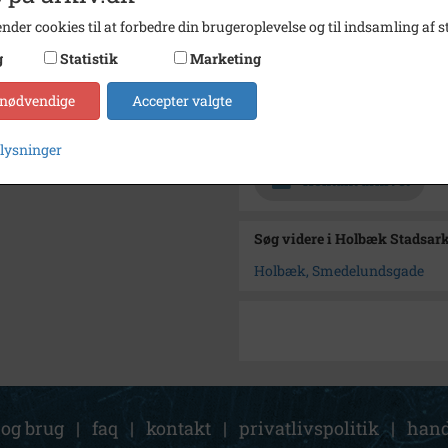
nder cookies til at forbedre din brugeroplevelse og til indsamling af st
Dateringsnote
maj 19
g
Statistik
Marketing
Fotograf
Ukend
 nødvendige
Accepter valgte
Størrelse
13 x 18
Arkiv
Holbæ
plysninger
Kontakt arkivet
Søg videre i Holbæk Stadsar
Holbæk, Smedelundsgade
 og brug
|
faq
|
kontakt
|
privatlivspolitik
|
hand