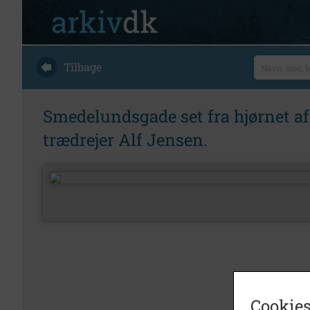
Tilbage
Smedelundsgade set fra hjørnet af
trædrejer Alf Jensen.
Cookies