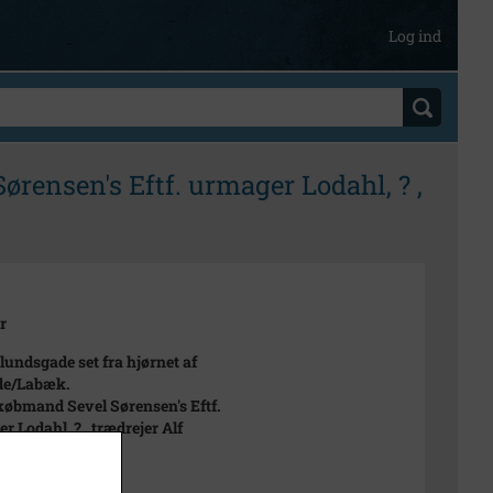
Log ind
rensen's Eftf. urmager Lodahl, ? ,
r
undsgade set fra hjørnet af
de/Labæk.
købmand Sevel Sørensen's Eftf.
r Lodahl, ? , trædrejer Alf
.