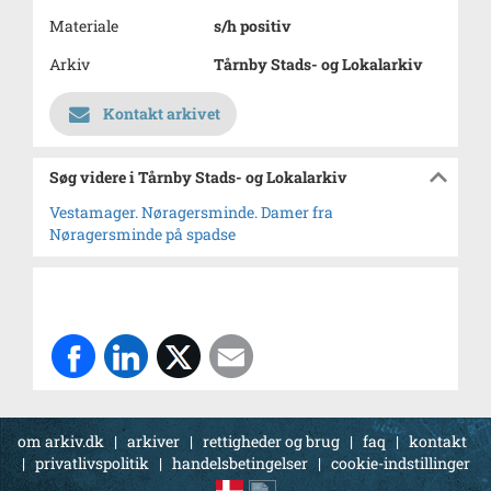
Materiale
s/h positiv
Arkiv
Tårnby Stads- og Lokalarkiv
Kontakt arkivet
Søg videre i Tårnby Stads- og Lokalarkiv
Vestamager. Nøragersminde. Damer fra
Nøragersminde på spadse
om arkiv.dk
|
arkiver
|
rettigheder og brug
|
faq
|
kontakt
|
privatlivspolitik
|
handelsbetingelser
|
cookie-indstillinger