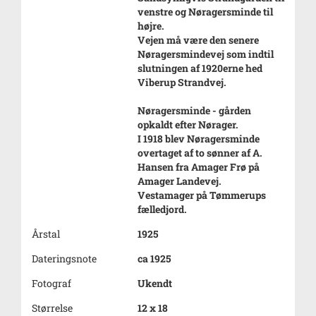
venstre og Nøragersminde til
højre.
Vejen må være den senere
Nøragersmindevej som indtil
slutningen af 1920erne hed
Viberup Strandvej.
Nøragersminde - gården
opkaldt efter Nørager.
I 1918 blev Nøragersminde
overtaget af to sønner af A.
Hansen fra Amager Frø på
Amager Landevej.
Vestamager på Tømmerups
fælledjord.
Årstal
1925
Dateringsnote
ca 1925
Fotograf
Ukendt
Størrelse
12 x 18