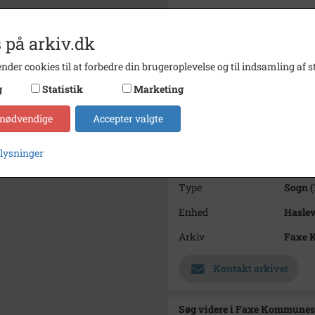
Bemærkning
Fotost
 på arkiv.dk
Periode
1900 -
Dateringsnote
1906
nder cookies til at forbedre din brugeroplevelse og til indsamling af st
g
Statistik
Marketing
Fotograf
Ukend
Størrelse
8,5x12,
 nødvendige
Accepter valgte
Materiale
s/h po
plysninger
Se på kort
Type
Sogn (
Enhed
Haslev
Arkiv
Faxe 
Kontakt arkivet
Søg videre i Faxe Kommunes