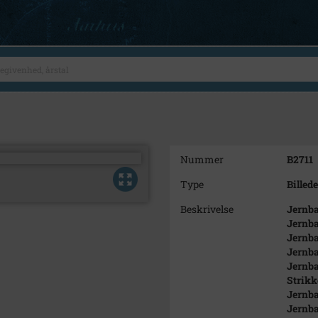
Nummer
B2711
Type
Billede
Beskrivelse
Jernba
Jernba
Jernba
Jernba
Jernba
Strikk
Jernba
Jernba