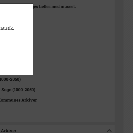
at udsnit 44x54 ejes fælles med museet.
 1910
atistik.
t
 10,5x14, 21x29,5
sitiv
1000-2050)
 Sogn (1000-2050)
Kommunes Arkiver
 Arkiver