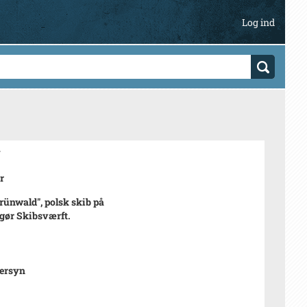
Log ind
7
r
rünwald", polsk skib på
gør Skibsværft.
ftersyn