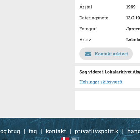
Årstal
1969
Dateringsnote
13/2 1
Fotograf
Jørge
Arkiv
Lokala
Kontakt arkivet
Søg videre i Lokalarkivet Al
Helsingør skibsværft
 og brug
|
faq
|
kontakt
|
privatlivspolitik
|
hand