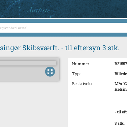
ingør Skibsværft. - til eftersyn 3 stk.
Nummer
B2155
Type
Billede
Beskrivelse
M/s "G
Helsin
- til e
3 stk.