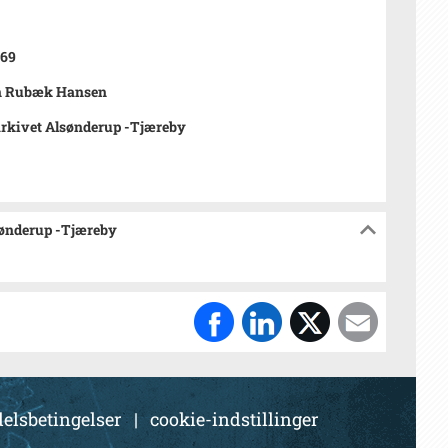
969
n Rubæk Hansen
rkivet Alsønderup -Tjæreby
sønderup -Tjæreby
elsbetingelser
|
cookie-indstillinger