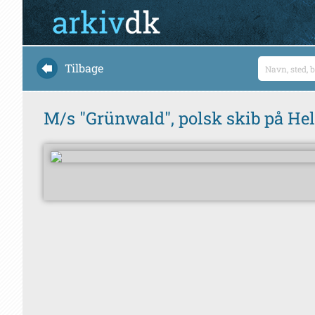
Tilbage
M/s "Grünwald", polsk skib på Hels