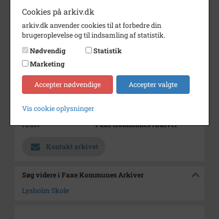
Periode
1965 - 1970
Cookies på arkiv.dk
Dateringsnote
1967
arkiv.dk anvender cookies til at forbedre din
brugeroplevelse og til indsamling af statistik.
Fotograf
Aerodan Luftfoto
Nødvendig
Statistik
Størrelse
14x24
Marketing
Se på kort
Accepter nødvendige
Accepter valgte
Type
Sogn (1000-2050)
Enhed
Haslev Sogn (1000-2050)
Vis cookie oplysninger
Arkiv
Faxe Kommunes Arkiver
Kontakt arkivet
Søg videre i Faxe Kommunes Arkiver
Lysholm Skole