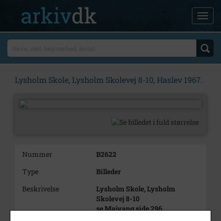
Lysholm Skole, Lysholm Skolevej 8-10, Haslev 1967.
Nummer
B2622
Type
Billeder
Beskrivelse
Lysholm Skole, Lysholm
Skolevej 8-10
se Majvang side 296