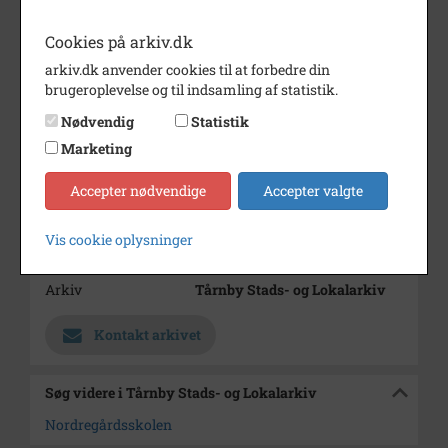
Dateringsnote
Den 13. juni 1966
Cookies på arkiv.dk
Fotograf
Ukendt
arkiv.dk anvender cookies til at forbedre din
brugeroplevelse og til indsamling af statistik.
Størrelse
9 x 9
Nødvendig
Statistik
Materiale
farve positiv
Marketing
Se på kort
Accepter nødvendige
Accepter valgte
Type
Sogn (1000-2050)
Enhed
Tårnby Sogn (Tårnby
Vis cookie oplysninger
Kommune) (1000-2050)
Arkiv
Tårnby Stads- og Lokalarkiv
Kontakt arkivet
Søg videre i Tårnby Stads- og Lokalarkiv
Nordregårdsskolen