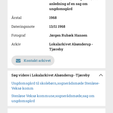
anledning af en sag om
ungdomsgård
Årstal
1968
Dateringsnote
13/11 1968
Fotograf
Jørgen Rubæk Hansen
Arkiv
Lokalarkivet Alsønderup -
Tjæreby
Kontakt arkivet
Søg videre i Lokalarkivet Alsønderup -Tjæreby
Ungdomsgård til skolebørn,sognerådsmøde Stenløse-
Veksø komm
Stenløse Veksø kommune,sognerådsmøde,sag om
ungdomsgård