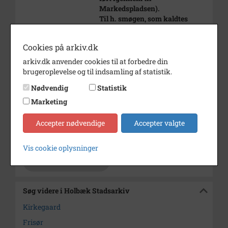
Markedspladsen).
Til h. smøgen, som kaldtes
"Tudehornet".
Til v. barber Larsen's Frisør
Cookies på arkiv.dk
Salon.
arkiv.dk anvender cookies til at forbedre din
Bemærkning
Tidligere 1986/1-459.
brugeroplevelse og til indsamling af statistik.
Periode
1905 - 1915
Nødvendig
Statistik
Marketing
Dateringsnote
ca. 1910
Fotograf
N.P.Kirkegaard
Accepter nødvendige
Accepter valgte
Arkiv
Holbæk Stadsarkiv
Vis cookie oplysninger
Kontakt arkivet
Søg videre i Holbæk Stadsarkiv
Kirkegaard
Frisør