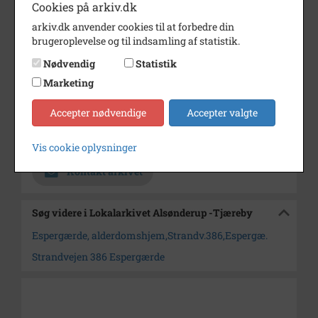
Cookies på arkiv.dk
exteriør
arkiv.dk anvender cookies til at forbedre din
brugeroplevelse og til indsamling af statistik.
Årstal
1968
Nødvendig
Statistik
Dateringsnote
19/10 1968
Marketing
Fotograf
Jørgen Rubæk Hansen
Accepter nødvendige
Accepter valgte
Arkiv
Lokalarkivet Alsønderup -
Tjæreby
Vis cookie oplysninger
Kontakt arkivet
Søg videre i Lokalarkivet Alsønderup -Tjæreby
Espergærde, alderdomshjem,Strandv.386,Espergæ.
Strandvejen 386 Espergærde