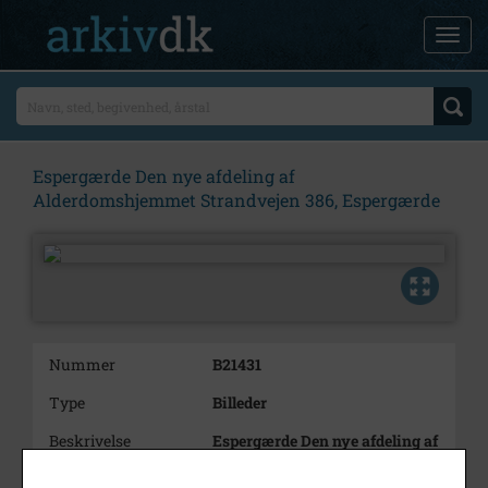
Espergærde Den nye afdeling af
Alderdomshjemmet Strandvejen 386, Espergærde
Nummer
B21431
Type
Billeder
Beskrivelse
Espergærde Den nye afdeling af
Alderdomshjemmet
Strandvejen 386, Espergærde