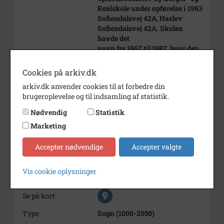
Realskole under opførelse i 1963
Sofiendalsvej 42A, Haslev
Sofiendalsvej 42A. Skolen
havde det
navn frs 1967 til 1987, hvor den
kom
til at hedde Sofiendalsskolen.
Cookies på arkiv.dk
t.v. ses Themstruphus,
arkiv.dk anvender cookies til at forbedre din
Sofiendalsvej
brugeroplevelse og til indsamling af statistik.
Bemærk den gamle
Frøgårdslade
Nødvendig
Statistik
Årstal
Marketing
1963
Dateringsnote
1963
Accepter nødvendige
Accepter valgte
Fotograf
Ukendt
Vis cookie oplysninger
Størrelse
12x17
Se på kort
Type
Sogn (1000-2050)