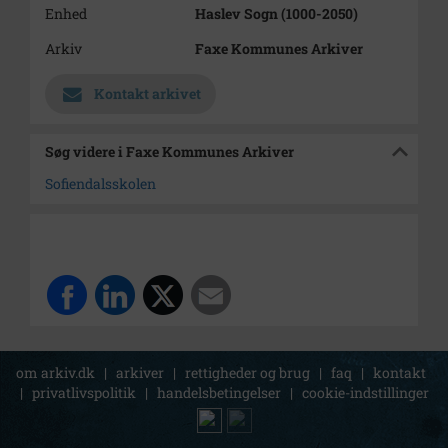
Enhed
Haslev Sogn (1000-2050)
Arkiv
Faxe Kommunes Arkiver
Kontakt arkivet
Søg videre i Faxe Kommunes Arkiver
Sofiendalsskolen
om arkiv.dk
|
arkiver
|
rettigheder og brug
|
faq
|
kontakt
|
privatlivspolitik
|
handelsbetingelser
|
cookie-indstillinger